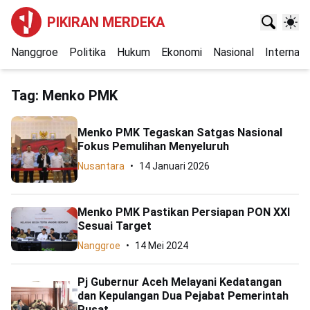
PIKIRAN MERDEKA
Nanggroe
Politika
Hukum
Ekonomi
Nasional
Internasi
Tag:
Menko PMK
Menko PMK Tegaskan Satgas Nasional
Fokus Pemulihan Menyeluruh
Nusantara
14 Januari 2026
Menko PMK Pastikan Persiapan PON XXI
Sesuai Target
Nanggroe
14 Mei 2024
Pj Gubernur Aceh Melayani Kedatangan
dan Kepulangan Dua Pejabat Pemerintah
Pusat