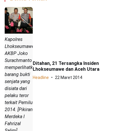
Kapolres
Lhokseumawe
AKBP Joko
Surachmanto
Ditahan, 21 Tersangka Insiden
memperlihatkan
Lhokseumawe dan Aceh Utara
barang bukti
Headline
22 Maret 2014
senjata yang
disiata dari
pelaku teror
terkait Pemilu
2014. [Pikiran
Merdeka I
Fahrizal
Salim]