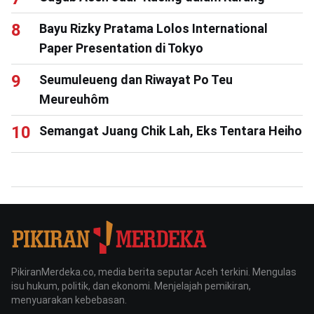
Bayu Rizky Pratama Lolos International
Paper Presentation di Tokyo
Seumuleueng dan Riwayat Po Teu
Meureuhôm
Semangat Juang Chik Lah, Eks Tentara Heiho
PikiranMerdeka.co, media berita seputar Aceh terkini. Mengulas
isu hukum, politik, dan ekonomi. Menjelajah pemikiran,
menyuarakan kebebasan.