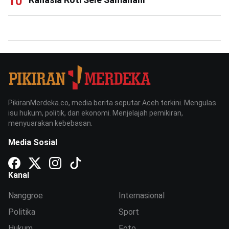
PikiranMerdeka.co, media berita seputar Aceh terkini. Mengulas
isu hukum, politik, dan ekonomi. Menjelajah pemikiran,
menyuarakan kebebasan.
Media Sosial
Kanal
Nanggroe
Internasional
Politika
Sport
Hukum
Foto