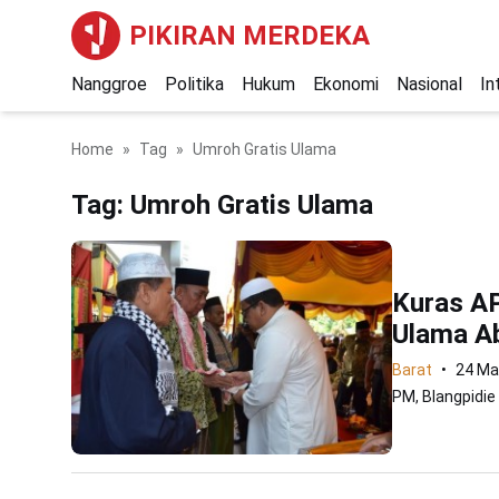
PIKIRAN MERDEKA
Nanggroe
Politika
Hukum
Ekonomi
Nasional
In
Home
Tag
Umroh Gratis Ulama
Tag:
Umroh Gratis Ulama
Kuras AP
Ulama A
Barat
24 Ma
PM, Blangpidie