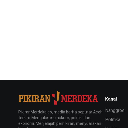
Kanal
Nanggroe
PikiranMerdeka.co, media berita seputar Aceh
terkini. Mengulas isu hukum, politik, dan
Politika
ekonomi. Menjelajah pemikiran, menyuarakan