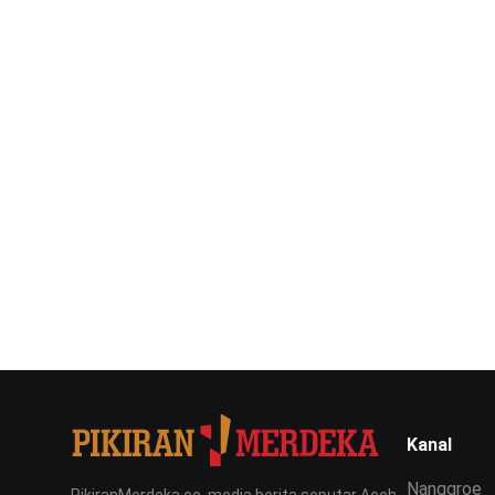
Kanal
Nanggroe
PikiranMerdeka.co, media berita seputar Aceh