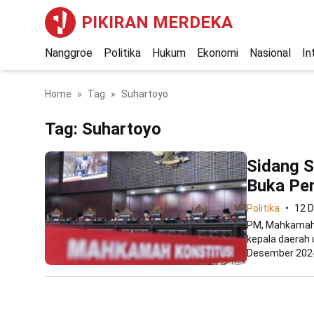
PIKIRAN MERDEKA
Nanggroe
Politika
Hukum
Ekonomi
Nasional
In
Home
Tag
Suhartoyo
Tag:
Suhartoyo
Sidang S
Buka Pe
Politika
12 
PM, Mahkamah 
kepala daerah 
Desember 2024.