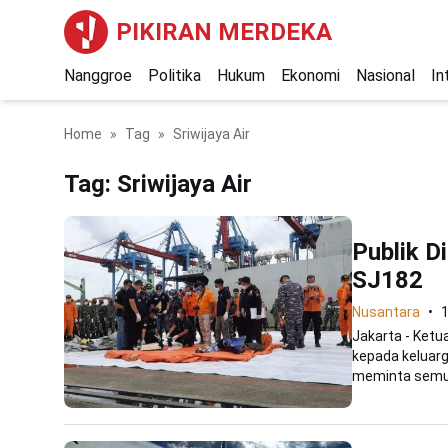
PIKIRAN MERDEKA
Nanggroe
Politika
Hukum
Ekonomi
Nasional
In
Home
Tag
Sriwijaya Air
Tag:
Sriwijaya Air
Publik D
SJ182
Nusantara
1
Jakarta - Ket
kepada keluarg
meminta semua