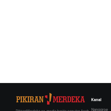
Kanal
Nanggroe
PikiranMerdeka.co, media berita seputar Aceh