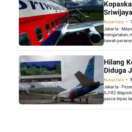
Kopaska
Sriwijay
Nusantara
1
Jakarta - Mayo
mengatakan, m
bawah perairan.
Hilang K
Diduga J
Nusantara
9
Jakarta - Pesa
SJ182 dilapork
pasca-lepas la