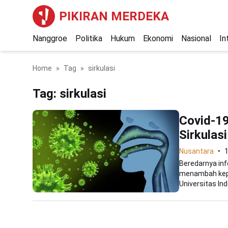
PIKIRAN MERDEKA
Nanggroe
Politika
Hukum
Ekonomi
Nasional
In
Home
Tag
sirkulasi
Tag:
sirkulasi
Covid-19
Sirkulas
Nusantara
1
Beredarnya inf
menambah kepri
Universitas Ind