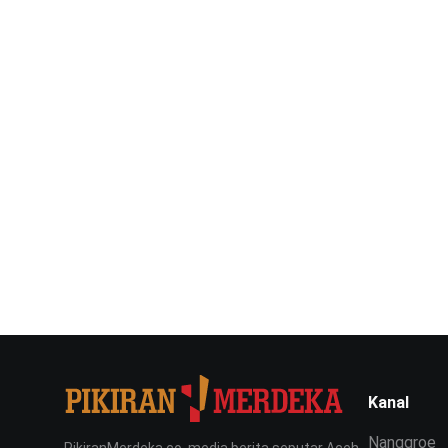
Kanal
Nanggroe
PikiranMerdeka.co, media berita seputar Aceh