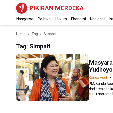
PIKIRAN MERDEKA
Nanggroe
Politika
Hukum
Ekonomi
Nasional
In
Home
Tag
Simpati
Tag:
Simpati
Masyara
Yudhoyo
Banda Aceh
PM, Banda Aceh
dari presiden
turut meramaik