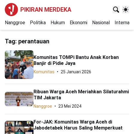
PIKIRAN MERDEKA
Nanggroe
Politika
Hukum
Ekonomi
Nasional
Internasi
Tag:
perantauan
Komunitas TOMPi Bantu Anak Korban
Banjir di Pidie Jaya
Komunitas
25 Januari 2026
Ribuan Warga Aceh Meriahkan Silaturahmi
TIM Jakarta
Nanggroe
23 Mei 2024
For-JAK: Komunitas Warga Aceh di
Jabodetabek Harus Saling Memperkuat