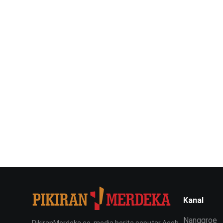
Kanal
Nanggroe
PikiranMerdeka.co, media berita seputar Aceh