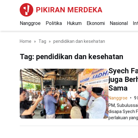
PIKIRAN MERDEKA
Nanggroe
Politika
Hukum
Ekonomi
Nasional
In
Home
Tag
pendidikan dan kesehatan
Tag:
pendidikan dan kesehatan
Syech Fa
juga Ber
Sama
Nanggroe
9
PM, Subulussal
disapa Syech F
perlakuan yang