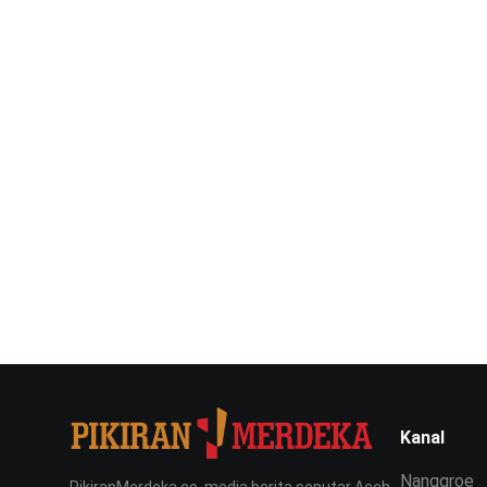
Kanal
Nanggroe
PikiranMerdeka.co, media berita seputar Aceh