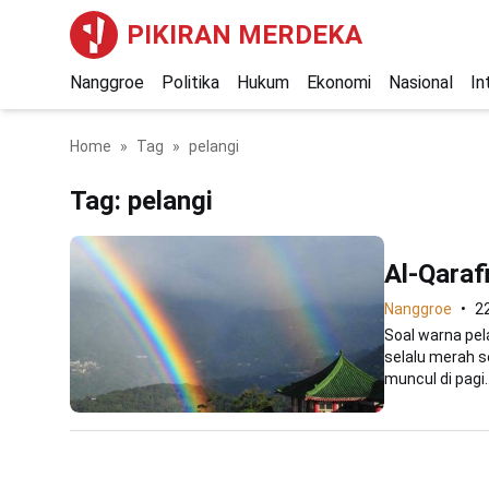
PIKIRAN MERDEKA
Nanggroe
Politika
Hukum
Ekonomi
Nasional
In
Home
Tag
pelangi
Tag:
pelangi
Al-Qaraf
Nanggroe
2
Soal warna pel
selalu merah s
muncul di pagi..