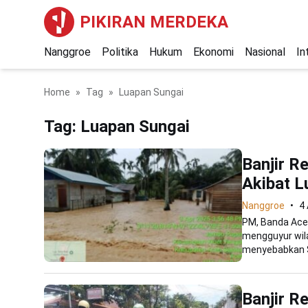
PIKIRAN MERDEKA
Nanggroe
Politika
Hukum
Ekonomi
Nasional
In
Home
Tag
Luapan Sungai
Tag:
Luapan Sungai
Banjir R
Akibat 
Nanggroe
4 
PM, Banda Aceh
mengguyur wila
menyebabkan S
Banjir R