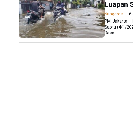
Luapan 
Nanggroe
6
PM, Jakarta –
Sabtu (4/1/202
Desa...