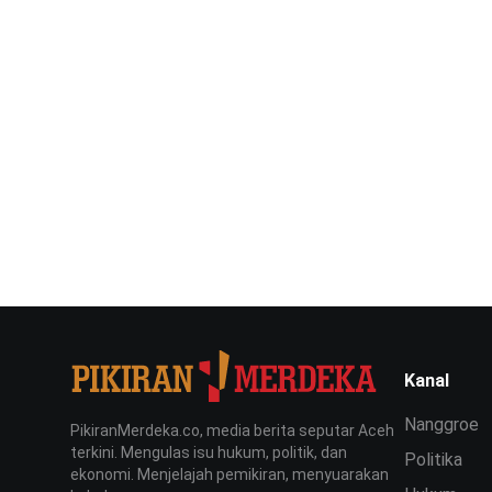
Kanal
Nanggroe
PikiranMerdeka.co, media berita seputar Aceh
terkini. Mengulas isu hukum, politik, dan
Politika
ekonomi. Menjelajah pemikiran, menyuarakan