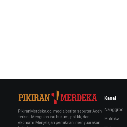
Kanal
Nanggroe
PikiranMerdeka.co, media berita seputar Aceh
terkini. Mengulas isu hukum, politik, dan
Politika
ekonomi. Menjelajah pemikiran, menyuarakan