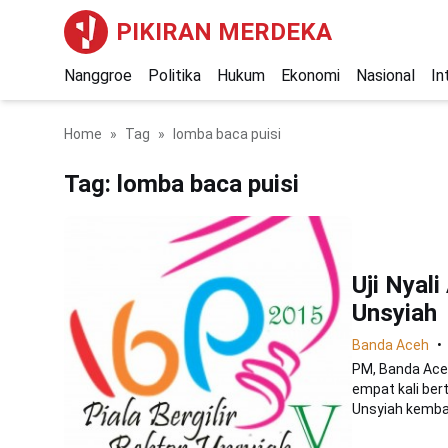
PIKIRAN MERDEKA
Nanggroe
Politika
Hukum
Ekonomi
Nasional
In
Home
Tag
lomba baca puisi
Tag:
lomba baca puisi
Uji Nyal
Unsyiah
Banda Aceh
PM, Banda Ace
empat kali ber
Unsyiah kembali