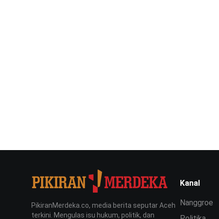
Kanal
Nanggroe
PikiranMerdeka.co, media berita seputar Aceh
terkini. Mengulas isu hukum, politik, dan
Politika