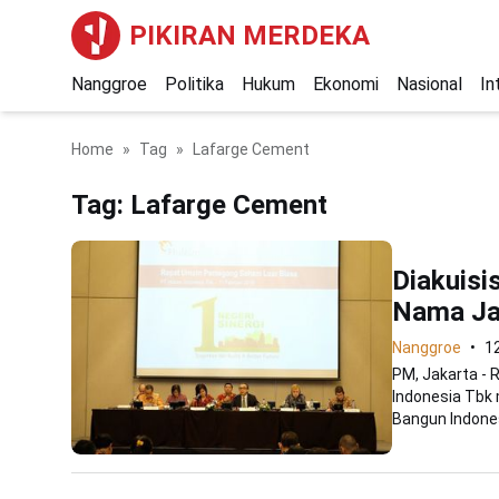
PIKIRAN MERDEKA
Nanggroe
Politika
Hukum
Ekonomi
Nasional
In
Home
Tag
Lafarge Cement
Tag:
Lafarge Cement
Diakuisi
Nama Jad
Nanggroe
1
PM, Jakarta -
Indonesia Tbk
Bangun Indones