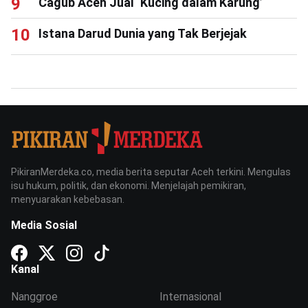
Cagub Aceh Jual ‘Kucing dalam Karung’
Istana Darud Dunia yang Tak Berjejak
PikiranMerdeka.co, media berita seputar Aceh terkini. Mengulas
isu hukum, politik, dan ekonomi. Menjelajah pemikiran,
menyuarakan kebebasan.
Media Sosial
Kanal
Nanggroe
Internasional