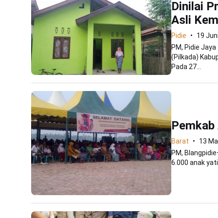
Dinilai 
Asli Kem
Pidie
19 Jun
PM, Pidie Jaya
(Pilkada) Kabup
Pada 27...
Pemkab 
Barat
13 Ma
PM, Blangpidi
6.000 anak yat