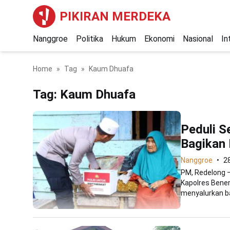
PIKIRAN MERDEKA
Nanggroe
Politika
Hukum
Ekonomi
Nasional
In
Home
Tag
Kaum Dhuafa
Tag:
Kaum Dhuafa
Peduli S
Bagikan
Nanggroe
2
PM, Redelong 
Kapolres Bener
menyalurkan ba