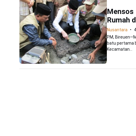
Mensos 
Rumah di
Nusantara
PM, Bireuen—Me
batu pertama 
Kecamatan...