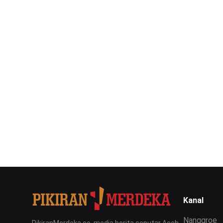
Kanal
Nanggroe
PikiranMerdeka.co, media berita seputar Aceh