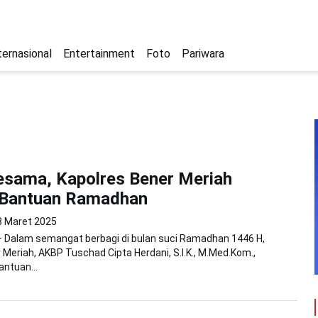
ternasional
Entertainment
Foto
Pariwara
esama, Kapolres Bener Meriah
 Bantuan Ramadhan
8 Maret 2025
– Dalam semangat berbagi di bulan suci Ramadhan 1446 H,
 Meriah, AKBP Tuschad Cipta Herdani, S.I.K., M.Med.Kom.,
ntuan...