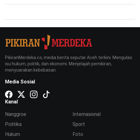
PikiranMerdeka.co, media berita seputar Aceh terkini. Mengulas
isu hukum, politik, dan ekonomi. Menjelajah pemikiran,
menyuarakan kebebasan.
Media Sosial
Kanal
Nanggroe
Internasional
Politika
Sport
Hukum
Foto