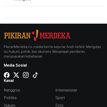
PikiranMerdeka.co, media berita seputar Aceh terkini. Mengulas
isu hukum, politik, dan ekonomi. Menjelajah pemikiran,
menyuarakan kebebasan.
Media Sosial
Kanal
Nanggroe
Internasional
Politika
Sport
Hukum
Foto