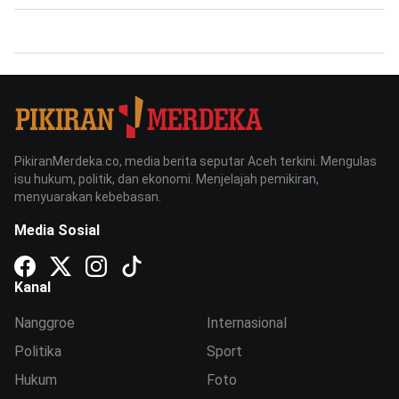
PikiranMerdeka.co, media berita seputar Aceh terkini. Mengulas
isu hukum, politik, dan ekonomi. Menjelajah pemikiran,
menyuarakan kebebasan.
Media Sosial
Kanal
Nanggroe
Internasional
Politika
Sport
Hukum
Foto