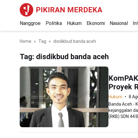
PIKIRAN MERDEKA
Nanggroe
Politika
Hukum
Ekonomi
Nasional
In
Home
Tag
disdikbud banda aceh
Tag:
disdikbud banda aceh
KomPAK:
Proyek 
Hukum
8 Ag
Banda Aceh - 
kejanggalan d
(RKB) SDN 44 B