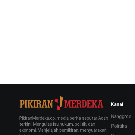
Kanal
Nanggroe
PikiranMerdeka.co, media berita seputar Aceh
terkini. Mengulas isu hukum, politik, dan
Politika
ekonomi. Menjelajah pemikiran, menyuarakan