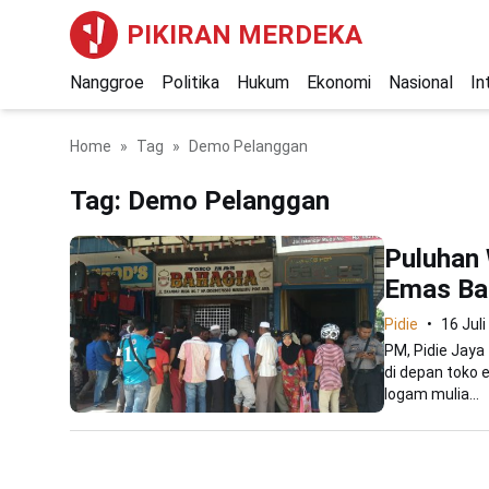
PIKIRAN MERDEKA
Nanggroe
Politika
Hukum
Ekonomi
Nasional
In
Home
Tag
Demo Pelanggan
Tag:
Demo Pelanggan
Puluhan
Emas Ba
Pidie
16 Jul
PM, Pidie Jay
di depan toko 
logam mulia...