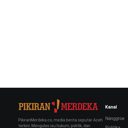
Kanal
Nanggroe
PikiranMerdeka.co, media berita seputar Aceh
terkini. Mengulas isu hukum, politik, dan
Politika