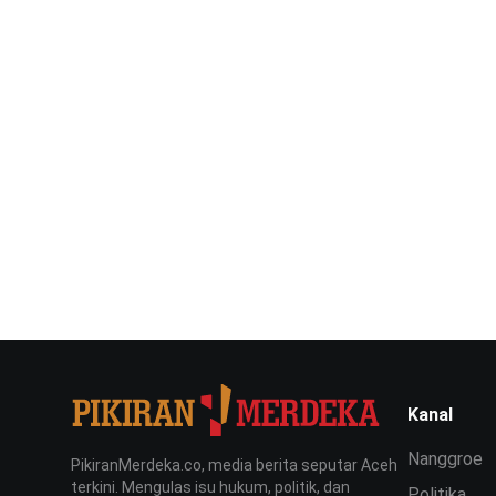
Kanal
Nanggroe
PikiranMerdeka.co, media berita seputar Aceh
terkini. Mengulas isu hukum, politik, dan
Politika