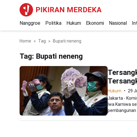
PIKIRAN MERDEKA
Nanggroe
Politika
Hukum
Ekonomi
Nasional
In
Home
Tag
Bupati neneng
Tag:
Bupati neneng
Tersangk
Tersang
Hukum
29 J
Jakarta - Kom
Iwa Karniwa se
pembangunan Me