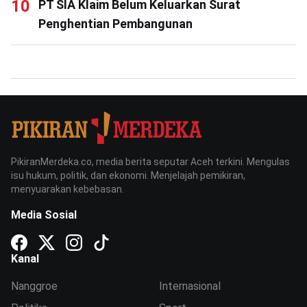
PT SIA Klaim Belum Keluarkan Surat
Penghentian Pembangunan
PikiranMerdeka.co, media berita seputar Aceh terkini. Mengulas
isu hukum, politik, dan ekonomi. Menjelajah pemikiran,
menyuarakan kebebasan.
Media Sosial
Kanal
Nanggroe
Internasional