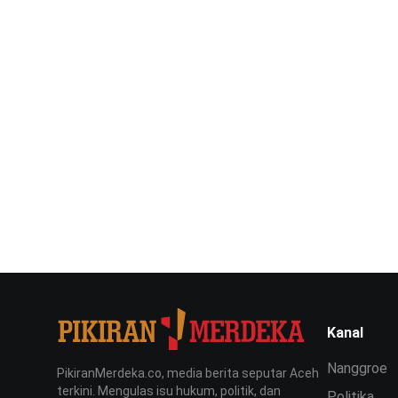
Kanal
Nanggroe
PikiranMerdeka.co, media berita seputar Aceh
terkini. Mengulas isu hukum, politik, dan
Politika