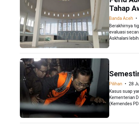
Tahap A
Banda Aceh
Berakhirnya t
evaluasi secar
Askhalani lebih.
Semesti
Pilihan
28 J
Kasus suap ya
Kementerian D
(Kemendes PDT