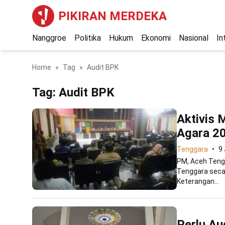
PIKIRAN MERDEKA
Nanggroe
Politika
Hukum
Ekonomi
Nasional
In
Home
Tag
Audit BPK
Tag:
Audit BPK
Aktivis 
Agara 2
Tenggara
9 
PM, Aceh Teng
Tenggara seca
Keterangan...
Perlu Au