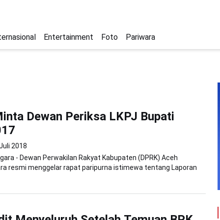
ternasional
Entertainment
Foto
Pariwara
Minta Dewan Periksa LKPJ Bupati
017
Juli 2018
gara - Dewan Perwakilan Rakyat Kabupaten (DPRK) Aceh
ra resmi menggelar rapat paripurna istimewa tentang Laporan
dit Menyeluruh Setelah Temuan BPK