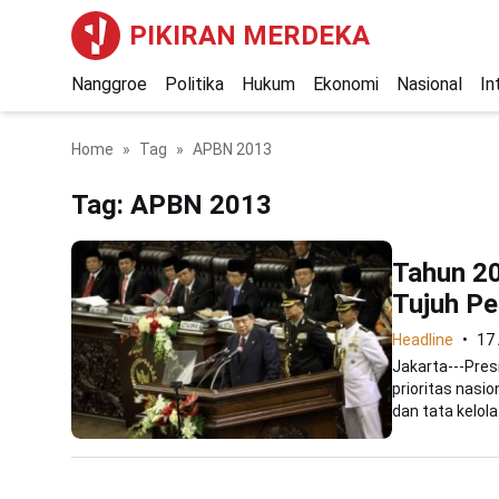
PIKIRAN MERDEKA
Nanggroe
Politika
Hukum
Ekonomi
Nasional
In
Home
Tag
APBN 2013
Tag:
APBN 2013
Tahun 20
Tujuh Pe
Headline
17
Jakarta---Pre
prioritas nasi
dan tata kelola.