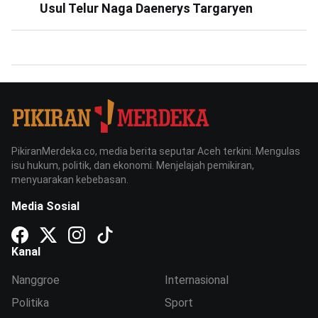
Usul Telur Naga Daenerys Targaryen
PikiranMerdeka.co, media berita seputar Aceh terkini. Mengulas
isu hukum, politik, dan ekonomi. Menjelajah pemikiran,
menyuarakan kebebasan.
Media Sosial
Kanal
Nanggroe
Internasional
Politika
Sport