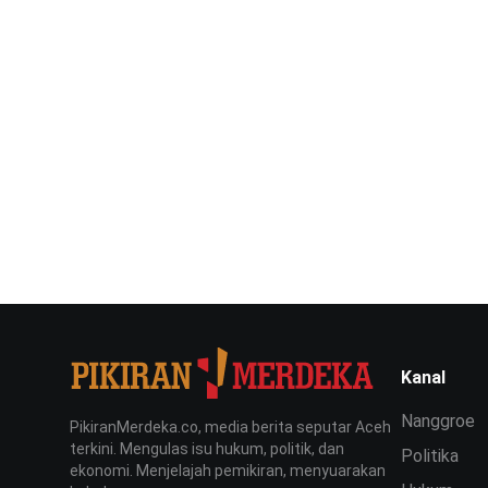
Kanal
Nanggroe
PikiranMerdeka.co, media berita seputar Aceh
terkini. Mengulas isu hukum, politik, dan
Politika
ekonomi. Menjelajah pemikiran, menyuarakan