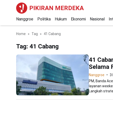
PIKIRAN MERDEKA
Nanggroe
Politika
Hukum
Ekonomi
Nasional
In
Home
Tag
41 Cabang
Tag:
41 Cabang
41 Caban
Selama F
Nanggroe
3
PM, Banda Ace
layanan weeken
Langkah strategi