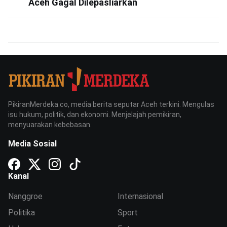
Aceh Gagal Dilepasliarkan
PikiranMerdeka.co, media berita seputar Aceh terkini. Mengulas
isu hukum, politik, dan ekonomi. Menjelajah pemikiran,
menyuarakan kebebasan.
Media Sosial
Kanal
Nanggroe
Internasional
Politika
Sport