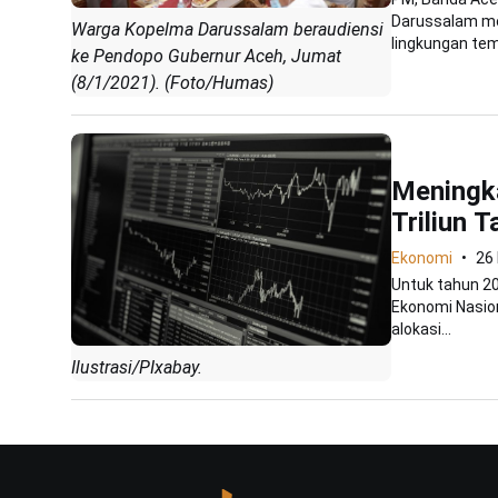
Darussalam m
Warga Kopelma Darussalam beraudiensi
lingkungan tem
ke Pendopo Gubernur Aceh, Jumat
(8/1/2021). (Foto/Humas)
Meningk
Triliun T
Ekonomi
26 
Untuk tahun 2
Ekonomi Nasion
alokasi...
Ilustrasi/PIxabay.