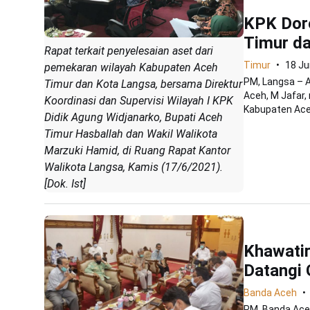
KPK Dor
Timur d
Rapat terkait penyelesaian aset dari
Timur
18 Ju
pemekaran wilayah Kabupaten Aceh
PM, Langsa – 
Timur dan Kota Langsa, bersama Direktur
Aceh, M Jafar,
Koordinasi dan Supervisi Wilayah I KPK
Kabupaten Aceh
Didik Agung Widjanarko, Bupati Aceh
Timur Hasballah dan Wakil Walikota
Marzuki Hamid, di Ruang Rapat Kantor
Walikota Langsa, Kamis (17/6/2021).
[Dok. Ist]
Khawati
Datangi 
Banda Aceh
PM, Banda Ace