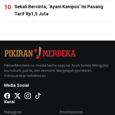
Sekali Bercinta, ‘Ayam Kampus’ Ini Pasang
Tarif Rp1,5 Juta
PikiranMerdeka.co, media berita seputar Aceh terkini. Mengulas
isu hukum, politik, dan ekonomi. Menjelajah pemikiran,
menyuarakan kebebasan.
Media Sosial
Kanal
Nanggroe
Internasional