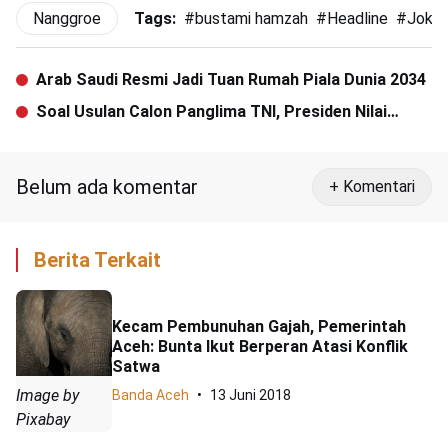
Nanggroe
Tags:
#
bustami hamzah
#
Headline
#
Joko
Arab Saudi Resmi Jadi Tuan Rumah Piala Dunia 2034
Soal Usulan Calon Panglima TNI, Presiden Nilai
KSAD Agus Subiyanto Penuhi Semua Aspek
Belum ada komentar
+ Komentari
Berita Terkait
Kecam Pembunuhan Gajah, Pemerintah
Aceh: Bunta Ikut Berperan Atasi Konflik
Satwa
Image by
Banda Aceh
13 Juni 2018
Pixabay