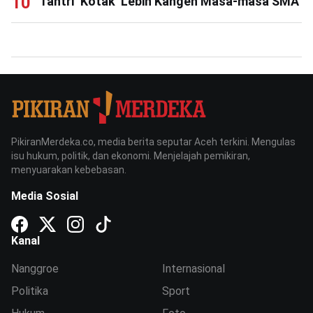
Tantri ‘Kotak’ Lebih Kangen Masa-masa SMA
PikiranMerdeka.co, media berita seputar Aceh terkini. Mengulas
isu hukum, politik, dan ekonomi. Menjelajah pemikiran,
menyuarakan kebebasan.
Media Sosial
Kanal
Nanggroe
Internasional
Politika
Sport