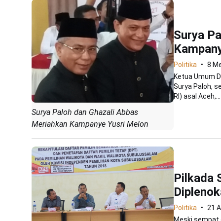
Surya Pa
Kampany
Politika
8 Me
Ketua Umum De
Surya Paloh, s
RI) asal Aceh,...
Surya Paloh dan Ghazali Abbas
Meriahkan Kampanye Yusri Melon
Pilkada 
Diplenok
Politika
21 A
Meski sempat d