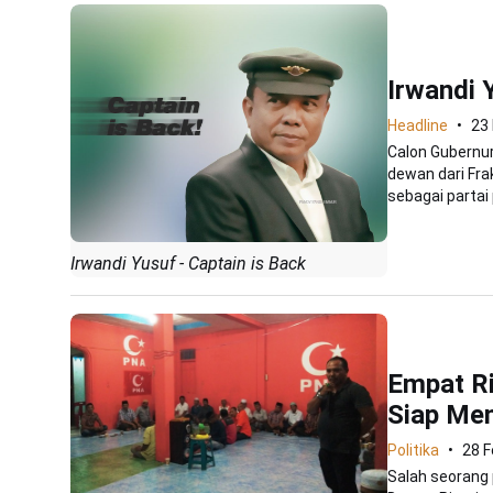
Irwandi 
Headline
23
Calon Gubernur
dewan dari Fr
sebagai partai p
Irwandi Yusuf - Captain is Back
Empat Ri
Siap Me
Politika
28 F
Salah seorang 