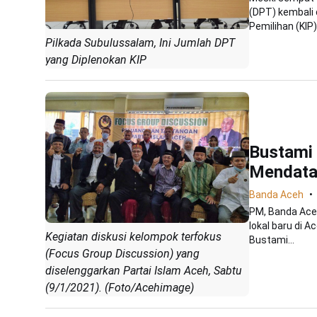
(DPT) kembali d
Pemilihan (KIP).
Pilkada Subulussalam, Ini Jumlah DPT
yang Diplenokan KIP
Bustami 
Mendat
Banda Aceh
PM, Banda Aceh 
lokal baru di 
Kegiatan diskusi kelompok terfokus
Bustami...
(Focus Group Discussion) yang
diselenggarkan Partai Islam Aceh, Sabtu
(9/1/2021). (Foto/Acehimage)