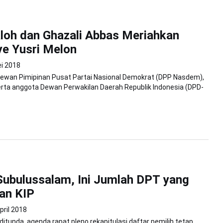
loh dan Ghazali Abbas Meriahkan
e Yusri Melon
i 2018
wan Pimipinan Pusat Partai Nasional Demokrat (DPP Nasdem),
erta anggota Dewan Perwakilan Daerah Republik Indonesia (DPD-
Subulussalam, Ini Jumlah DPT yang
an KIP
pril 2018
itunda, agenda rapat pleno rekapitulasi daftar pemilih tetap