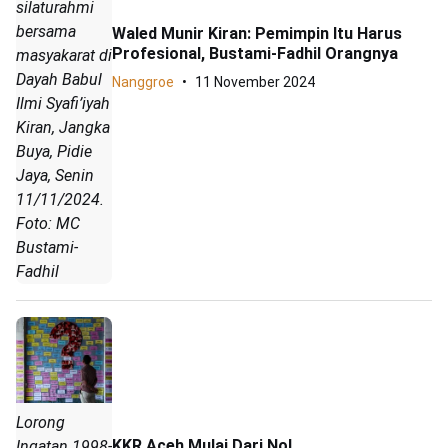
silaturahmi
bersama
Waled Munir Kiran: Pemimpin Itu Harus
Profesional, Bustami-Fadhil Orangnya
masyakarat di
Dayah Babul
Nanggroe
11 November 2024
Ilmi Syafi’iyah
Kiran, Jangka
Buya, Pidie
Jaya, Senin
11/11/2024.
Foto: MC
Bustami-
Fadhil
Lorong
KKR Aceh Mulai Dari Nol
Ingatan 1998-