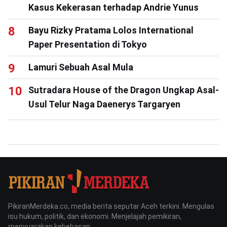
Kasus Kekerasan terhadap Andrie Yunus
Bayu Rizky Pratama Lolos International
Paper Presentation di Tokyo
Lamuri Sebuah Asal Mula
Sutradara House of the Dragon Ungkap Asal-
Usul Telur Naga Daenerys Targaryen
PikiranMerdeka.co, media berita seputar Aceh terkini. Mengulas
isu hukum, politik, dan ekonomi. Menjelajah pemikiran,
menyuarakan kebebasan.