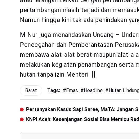
atau larangan terkait dengan pertambangan
pertambangan masih terjadi dan memasuki
Namun hingga kini tak ada penindakan yan
M Nur juga menandaskan Undang – Unda
Pencegahan dan Pemberantasan Perusakan
membawa alat-alat berat maupun alat-alat
melakukan kegiatan penambangan serta m
hutan tanpa izin Menteri.
[]
Barat
Tags:
#
Emas
#
Headline
#
Hutan Lindun
Pertanyakan Kasus Sapi Saree, MaTA: Jangan 
KNPI Aceh: Kesenjangan Sosial Bisa Memicu Rad