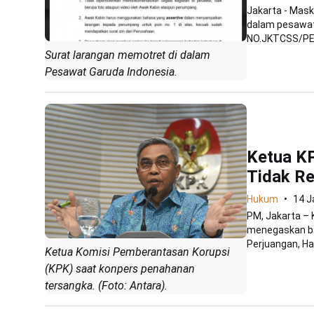
Jakarta - Mask
dalam pesawat
NO.JKTCSS/PE/
Surat larangan memotret di dalam
Pesawat Garuda Indonesia.
Ketua K
Tidak Re
Hukum
14 J
PM, Jakarta – 
menegaskan bah
Perjuangan, Has
Ketua Komisi Pemberantasan Korupsi
(KPK) saat konpers penahanan
tersangka. (Foto: Antara).