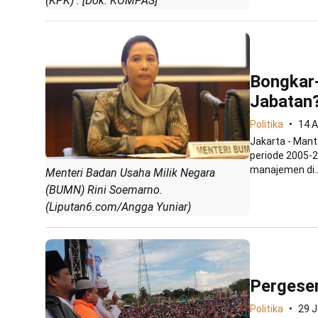
(KPK) . [Dok. KOMPAS]
Bongkar
Jabatan
Politika
14 
Jakarta - Man
periode 2005-2
manajemen di..
Menteri Badan Usaha Milik Negara
(BUMN) Rini Soemarno.
(Liputan6.com/Angga Yuniar)
Pergese
Politika
29 J