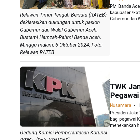
PM, Banda Ace
kabupaten/kot
Relawan Timur Tengah Bersatu (RATEB)
Gubernur dan W
deklarasikan dukungan untuk paslon
Gubernur dan Wakil Gubernur Aceh,
Bustami Hamzah-Rahmi Banda Aceh,
Minggu malam, 6 Oktober 2024. Foto:
Relawan RATEB
TWK Jan
Pegawai
Nusantara
1
Presiden Joko
bagi pegawai K
menekankan hal
Gedung Komisi Pemberantasan Korupsi