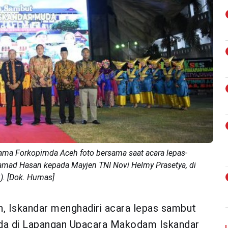
ama Forkopimda Aceh foto bersama saat acara lepas-
mad Hasan kepada Mayjen TNI Novi Helmy Prasetya, di
. [Dok. Humas]
h, Iskandar menghadiri acara lepas sambut
a di Lapangan Upacara Makodam Iskandar