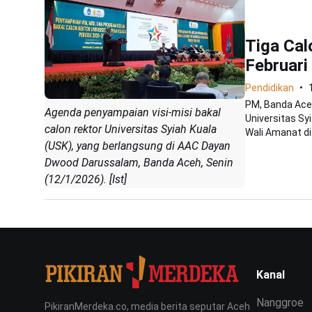
Tiga Cal
Februar
Pendidikan
PM, Banda Aceh
Agenda penyampaian visi-misi bakal
Universitas Sy
calon rektor Universitas Syiah Kuala
Wali Amanat di.
(USK), yang berlangsung di AAC Dayan
Dwood Darussalam, Banda Aceh, Senin
(12/1/2026). [Ist]
Kanal
Nanggroe
PikiranMerdeka.co, media berita seputar Aceh