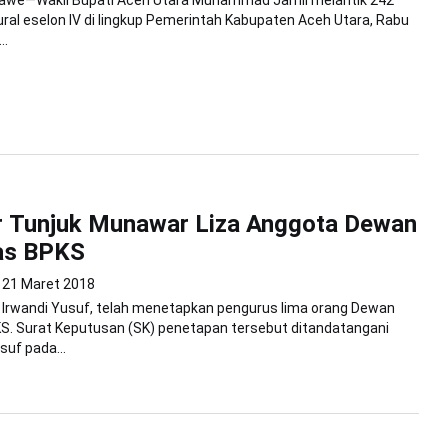
we—Wakil Bupati Aceh Utara Muhammad Jamil melantik 242
ural eselon IV di lingkup Pemerintah Kabupaten Aceh Utara, Rabu
..
r Tunjuk Munawar Liza Anggota Dewan
as BPKS
21 Maret 2018
 Irwandi Yusuf, telah menetapkan pengurus lima orang Dewan
. Surat Keputusan (SK) penetapan tersebut ditandatangani
suf pada...