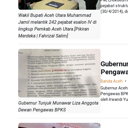
PM, Lhokseuma
pejabat strukt
(30/4/2014), di.
Wakil Bupati Aceh Utara Muhammad
Jamil melantik 242 pejabat esalon IV di
lingkup Pemkab Aceh Utara.[Pikiran
Merdeka | Fahrizal Salim]
Gubernu
Pengaw
Banda Aceh
Gubernur Aceh
Pengawas BPKS
oleh Irwandi Yu
Gubernur Tunjuk Munawar Liza Anggota
Dewan Pengawas BPKS