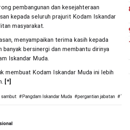
orong pembangunan dan kesejahteraan
esan kepada seluruh prajurit Kodam Iskandar
litan masyarakat.
san, menyampaikan terima kasih kepada
h banyak bersinergi dan membantu dirinya
am Iskandar Muda.
uk membuat Kodam Iskandar Muda ini lebih
n.
[*]
s sambut
#
Pangdam Iskandar Muda
#
pergantian jabatan
#
TNI
sional