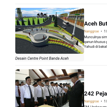
Aceh But
Nanggroe
1
Munculnya simb
qanun khusus 
Yahudi di bakal 
Desain Centre Point Banda Aceh
242 Peja
Nanggroe
1