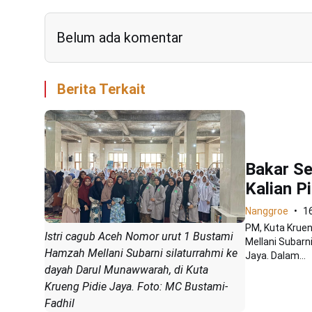
Belum ada komentar
Berita Terkait
Bakar Se
Kalian P
Nanggroe
1
PM, Kuta Kruen
Istri cagub Aceh Nomor urut 1 Bustami
Mellani Subarn
Hamzah Mellani Subarni silaturrahmi ke
Jaya. Dalam...
dayah Darul Munawwarah, di Kuta
Krueng Pidie Jaya. Foto: MC Bustami-
Fadhil