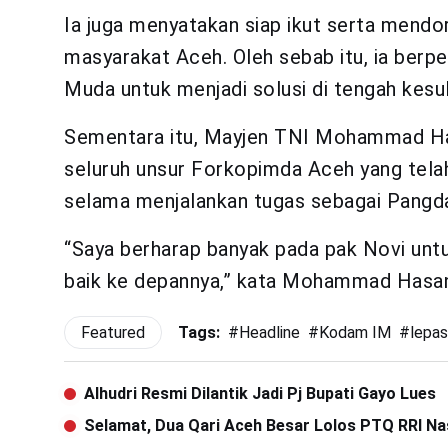
Ia juga menyatakan siap ikut serta mend
masyarakat Aceh. Oleh sebab itu, ia berp
Muda untuk menjadi solusi di tengah kesu
Sementara itu, Mayjen TNI Mohammad Ha
seluruh unsur Forkopimda Aceh yang tela
selama menjalankan tugas sebagai Pangd
“Saya berharap banyak pada pak Novi unt
baik ke depannya,” kata Mohammad Hasa
Featured
Tags:
#
Headline
#
Kodam IM
#
lepa
Alhudri Resmi Dilantik Jadi Pj Bupati Gayo Lues
Selamat, Dua Qari Aceh Besar Lolos PTQ RRI Na