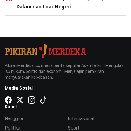
Dalam dan Luar Negeri
PikiranMerdeka.co, media berita seputar Aceh terkini. Mengulas
isu hukum, politik, dan ekonomi. Menjelajah pemikiran,
menyuarakan kebebasan.
Media Sosial
Kanal
Nanggroe
Internasional
Politika
Sport