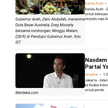
Banda Aceh
Banda Aceh - G
untuk bekerja
Gubernur Aceh, Zaini Abdullah, menerima
terpadu sapi Ac
Duta Besar Australia, Greg Moriarty
bersama rombongan, Minggu Malam,
(28/9) di Pendopo Gubernur Aceh. foto
IST
Nasdem 
Partai 
Headline
1 
Jakarta - Adan
ke Koalisi Ind
untuk peride...
Merdeka.com