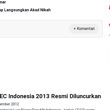
nmar
etap Langsungkan Akad Nikah
+ Komentari
EC Indonesia 2013 Resmi Diluncurkan
sember 2012
nterian Luar Negeri Republik Indonesia, Jum'at, (7/12) resmi