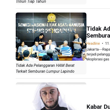
Triliun Tiap Tahun
Tidak Ad
Sembura
Headline
11
Jakarta---Rap
terjadi pelang
eksplorasi gas m
Tidak Ada Pelanggaran HAM Berat
Terkait Semburan Lumpur Lapindo
Kabar Du