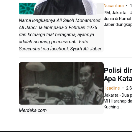
Nusantara
1
PM, Jakarta -
dunia di Rumah
Nama lengkapnya Ali Saleh Mohammed
Jaber diungkapk
Ali Jaber. Ia lahir pada 3 Februari 1976
dari keluarga taat beragama, ayahnya
adalah seorang penceramah. Foto:
Screenshot via facebook Syekh Ali Jaber
Polisi d
Apa Kat
Headline
2 
Jakarta - Dua p
MH Harahap dar
Kuching....
Merdeka.com