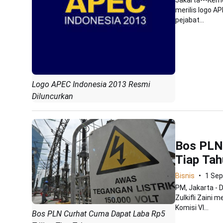
merilis logo A
pejabat...
Logo APEC Indonesia 2013 Resmi
Diluncurkan
Bos PLN 
Tiap Tah
Bisnis
1 Se
PM, Jakarta - 
Zulkifli Zaini
Komisi VI...
Bos PLN Curhat Cuma Dapat Laba Rp5