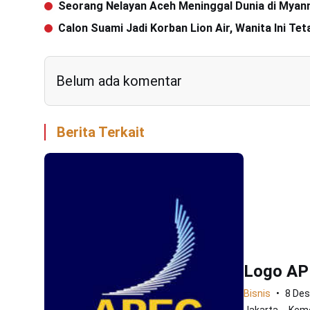
Seorang Nelayan Aceh Meninggal Dunia di Mya
Calon Suami Jadi Korban Lion Air, Wanita Ini T
Belum ada komentar
Berita Terkait
Logo AP
Bisnis
8 De
Jakarta---Keme