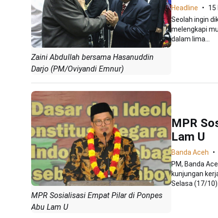
Headline
15
Seolah ingin d
melengkapi mut
dalam lima...
Zaini Abdullah bersama Hasanuddin
Darjo (PM/Oviyandi Emnur)
MPR Sosi
Lam U
Banda Aceh
PM, Banda Ace
kunjungan kerj
Selasa (17/10).
MPR Sosialisasi Empat Pilar di Ponpes
Abu Lam U