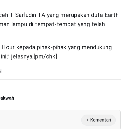
ceh T Saifudin TA yang merupakan duta Earth
man lampu di tempat-tempat yang telah
th Hour kepada pihak-pihak yang mendukung
ni,” jelasnya.[pm/chk]
N
 Dakwah
+ Komentari