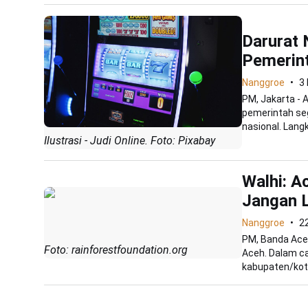
Darurat 
Pemerint
Nanggroe
3
PM, Jakarta - 
pemerintah seg
nasional. Langka
Ilustrasi - Judi Online. Foto: Pixabay
Walhi: 
Jangan L
Nanggroe
2
PM, Banda Aceh
Foto: rainforestfoundation.org
Aceh. Dalam ca
kabupaten/kota