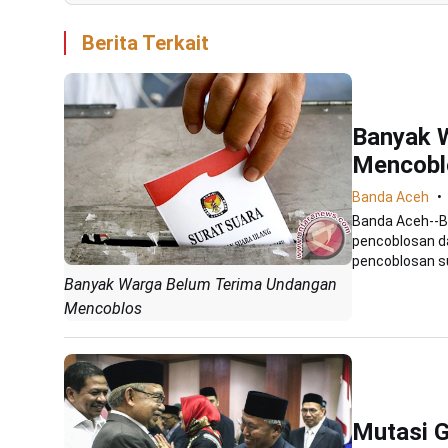
Berita Terkait
Banyak 
Mencobl
Banda Aceh
Banda Aceh--B
pencoblosan da
pencoblosan sua
Banyak Warga Belum Terima Undangan
Mencoblos
Mutasi 