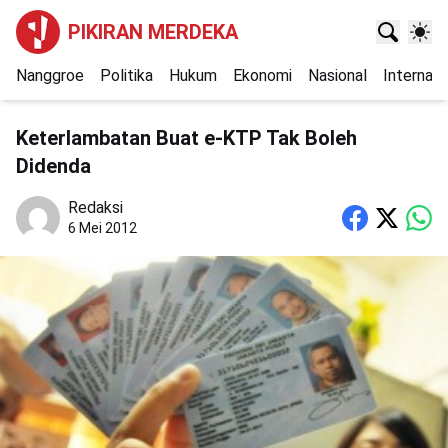
PIKIRAN MERDEKA
Nanggroe
Politika
Hukum
Ekonomi
Nasional
Internasi
Keterlambatan Buat e-KTP Tak Boleh
Didenda
Redaksi
6 Mei 2012