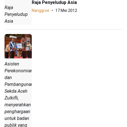
Raja Penyeludup Asia
Raja
Nanggroe
17 Mei 2012
Penyeludup
Asia
Asisten
Perekonomian
dan
Pembangunan
Sekda Aceh
Zulkifli,
menyerahkan
penghargaan
untuk badan
publik yang