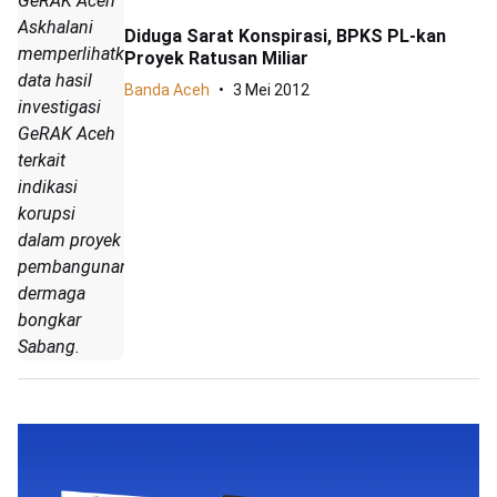
GeRAK Aceh
Askhalani
Diduga Sarat Konspirasi, BPKS PL-kan
memperlihatkan
Proyek Ratusan Miliar
data hasil
Banda Aceh
3 Mei 2012
investigasi
GeRAK Aceh
terkait
indikasi
korupsi
dalam proyek
pembangunan
dermaga
bongkar
Sabang.