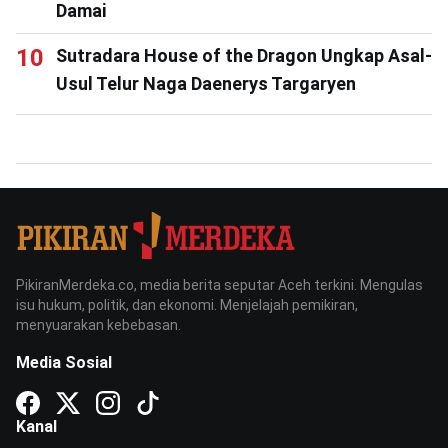
Damai
Sutradara House of the Dragon Ungkap Asal-
Usul Telur Naga Daenerys Targaryen
PikiranMerdeka.co, media berita seputar Aceh terkini. Mengulas
isu hukum, politik, dan ekonomi. Menjelajah pemikiran,
menyuarakan kebebasan.
Media Sosial
Kanal