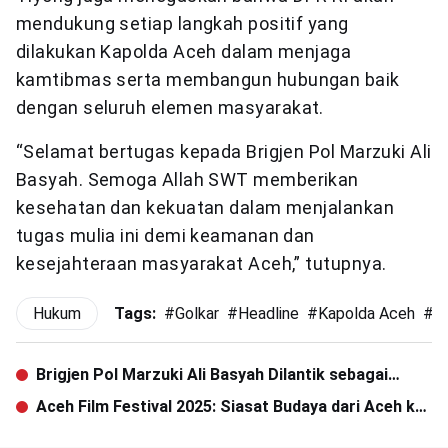
mendukung setiap langkah positif yang
dilakukan Kapolda Aceh dalam menjaga
kamtibmas serta membangun hubungan baik
dengan seluruh elemen masyarakat.
“Selamat bertugas kepada Brigjen Pol Marzuki Ali
Basyah. Semoga Allah SWT memberikan
kesehatan dan kekuatan dalam menjalankan
tugas mulia ini demi keamanan dan
kesejahteraan masyarakat Aceh,” tutupnya.
Hukum
Tags:
#
Golkar
#
Headline
#
Kapolda Aceh
#
s
Brigjen Pol Marzuki Ali Basyah Dilantik sebagai
Kapolda Aceh
Aceh Film Festival 2025: Siasat Budaya dari Aceh ke
Dunia