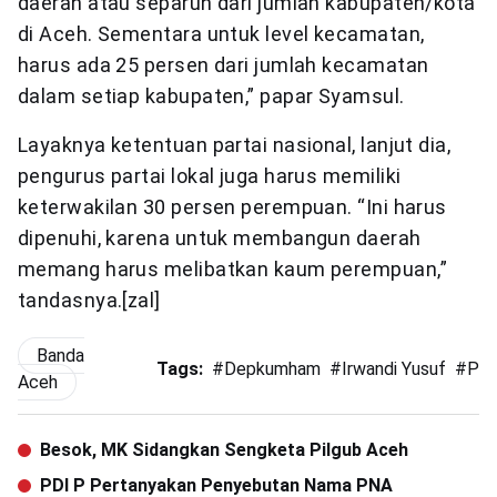
daerah atau separuh dari jumlah kabupaten/kota
di Aceh. Sementara untuk level kecamatan,
harus ada 25 persen dari jumlah kecamatan
dalam setiap kabupaten,” papar Syamsul.
Layaknya ketentuan partai nasional, lanjut dia,
pengurus partai lokal juga harus memiliki
keterwakilan 30 persen perempuan. “Ini harus
dipenuhi, karena untuk membangun daerah
memang harus melibatkan kaum perempuan,”
tandasnya.[zal]
Banda
Tags:
#
Depkumham
#
Irwandi Yusuf
#
PN
Aceh
Besok, MK Sidangkan Sengketa Pilgub Aceh
PDI P Pertanyakan Penyebutan Nama PNA