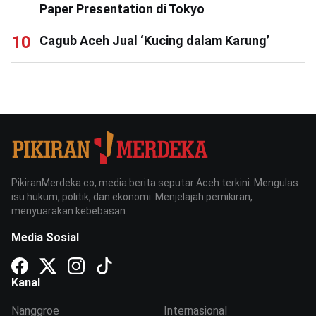
Paper Presentation di Tokyo
Cagub Aceh Jual ‘Kucing dalam Karung’
PikiranMerdeka.co, media berita seputar Aceh terkini. Mengulas
isu hukum, politik, dan ekonomi. Menjelajah pemikiran,
menyuarakan kebebasan.
Media Sosial
Kanal
Nanggroe
Internasional