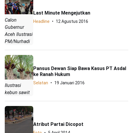
Last Minute Mengejutkan
Calon
Headline
12 Agustus 2016
Gubernur
Aceh Ilustrasi
PM/Nurhadi
Pansus Dewan Siap Bawa Kasus PT Asdal
ke Ranah Hukum
Selatan
19 Januari 2016
Ilustrasi
kebun sawit
Atribut Partai Dicopot
Foto
5 April 2014