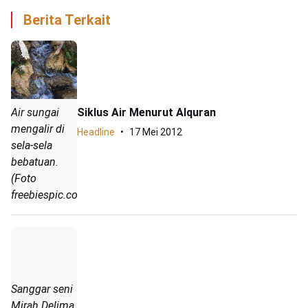
Berita Terkait
Siklus Air Menurut Alquran
Air sungai
mengalir di
Headline
17 Mei 2012
sela-sela
bebatuan.
(Foto
freebiespic.com)
Sanggar seni
Mirah Delima,