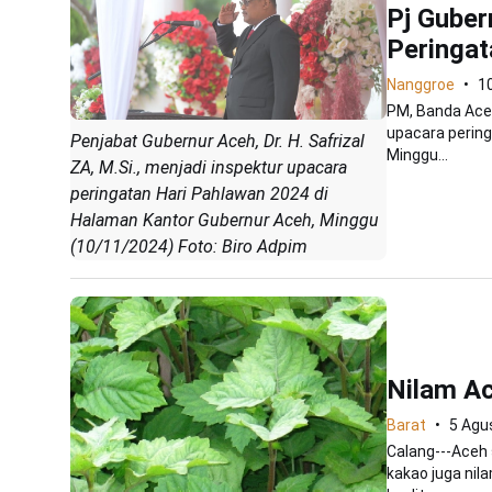
Pj Guber
Peringat
Nanggroe
1
PM, Banda Aceh
upacara pering
Penjabat Gubernur Aceh, Dr. H. Safrizal
Minggu...
ZA, M.Si., menjadi inspektur upacara
peringatan Hari Pahlawan 2024 di
Halaman Kantor Gubernur Aceh, Minggu
(10/11/2024) Foto: Biro Adpim
Nilam Ac
Barat
5 Agu
Calang---Aceh 
kakao juga nil