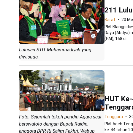
211 Lul
Barat
20 Me
PM, Blangpidi
Daya (Abdya) m
(PAI), 168 di...
Lulusan STIT Muhammadiyah yang
diwisuda.
HUT Ke-4
Tenggar
Foto: Sejumlah tokoh pendiri Agara saat
Tenggara
3
berswafoto dengan Bupati Raidin,
PM, Aceh Tengg
ke-44 tahun 20
anggota DPR-RI Salim Fakhri, Wabup