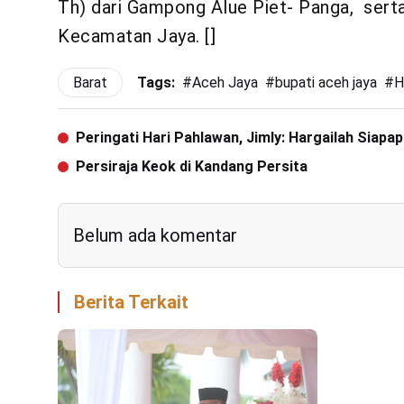
Th) dari Gampong Alue Piet- Panga, sert
Kecamatan Jaya. []
Barat
Tags:
#
Aceh Jaya
#
bupati aceh jaya
#
H
Peringati Hari Pahlawan, Jimly: Hargailah Siapa
Persiraja Keok di Kandang Persita
Belum ada komentar
Berita Terkait