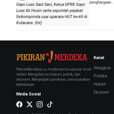
penghargaan...
Gayo Lues Said Sani, Ketua DPRK Gayo
Lues Ali Husin serta sejumlah pejabat
forkompimda usai upacara HUT ke-44 di
Kutacane. (Ist)
Kanal
Nanggroe
PikiranMerdeka.co, media berita seputar Aceh
terkini. Mengulas isu hukum, politik, dan
Politika
ekonomi. Menjelajah pemikiran, menyuarakan
Hukum
kebebasan.
Ekonomi
Media Sosial