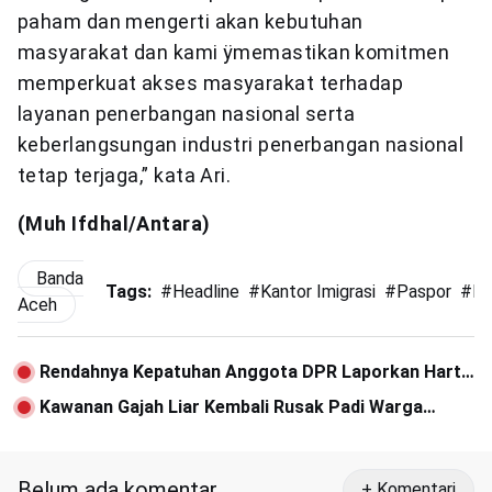
paham dan mengerti akan kebutuhan
masyarakat dan kami ÿmemastikan komitmen
memperkuat akses masyarakat terhadap
layanan penerbangan nasional serta
keberlangsungan industri penerbangan nasional
tetap terjaga,” kata Ari.
(Muh Ifdhal/Antara)
Banda
Tags:
#
Headline
#
Kantor Imigrasi
#
Paspor
#
Pe
Aceh
Rendahnya Kepatuhan Anggota DPR Laporkan Harta
Kekayaan
Kawanan Gajah Liar Kembali Rusak Padi Warga
Keumala, JARA: Pemerintah Jangan Diam Saja
Belum ada komentar
+ Komentari