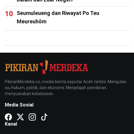
Seumuleueng dan Riwayat Po Teu
Meureuhôm
PikiranMerdeka.co, media berita seputar Aceh terkini. Mengulas
isu hukum, politik, dan ekonomi. Menjelajah pemikiran,
menyuarakan kebebasan.
Media Sosial
Kanal