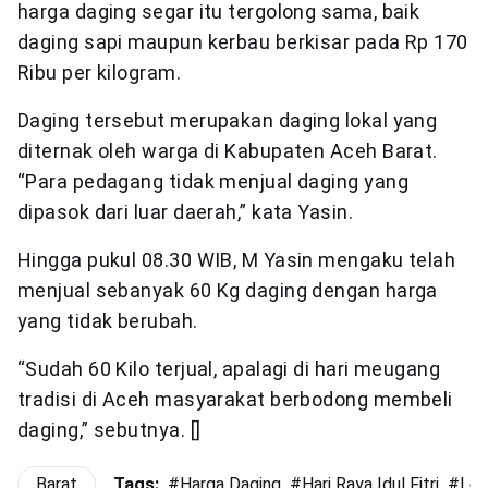
harga daging segar itu tergolong sama, baik
daging sapi maupun kerbau berkisar pada Rp 170
Ribu per kilogram.
Daging tersebut merupakan daging lokal yang
diternak oleh warga di Kabupaten Aceh Barat.
“Para pedagang tidak menjual daging yang
dipasok dari luar daerah,” kata Yasin.
Hingga pukul 08.30 WIB, M Yasin mengaku telah
menjual sebanyak 60 Kg daging dengan harga
yang tidak berubah.
“Sudah 60 Kilo terjual, apalagi di hari meugang
tradisi di Aceh masyarakat berbodong membeli
daging,” sebutnya. []
Barat
Tags:
#
Harga Daging
#
Hari Raya Idul Fitri
#
Leb